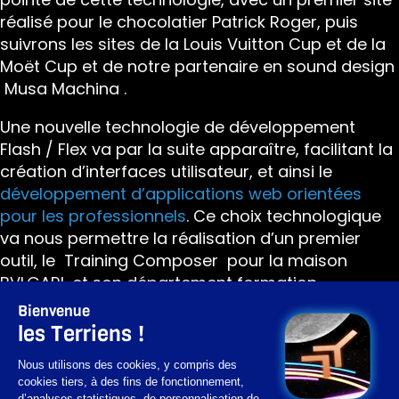
réalisé pour le chocolatier Patrick Roger, puis
suivrons les sites de la Louis Vuitton Cup et de la
Moët Cup et de notre partenaire en sound design
Musa Machina
.
Une nouvelle technologie de développement
Flash / Flex va par la suite apparaître, facilitant la
création d’interfaces utilisateur, et ainsi le
développement d’applications web orientées
pour les professionnels
. Ce choix technologique
va nous permettre la réalisation d’un premier
outil, le
Training Composer
pour la maison
BVLGARI, et son département formation.
Bienvenue
00:00
les Terriens !
Nous utilisons des cookies, y compris des
La web app de Musa Machina, une ode
cookies tiers, à des fins de fonctionnement,
musicale interactive
d’analyses statistiques, de personnalisation de