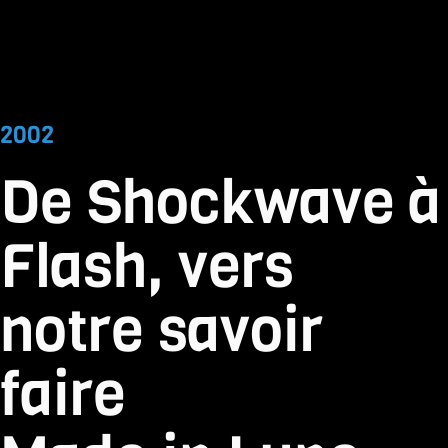
ITÉS
BLOG
ODYSSÉE
2000
1999
1998
1997
1996
2002
De Shockwave à
Flash, vers
notre savoir
faire